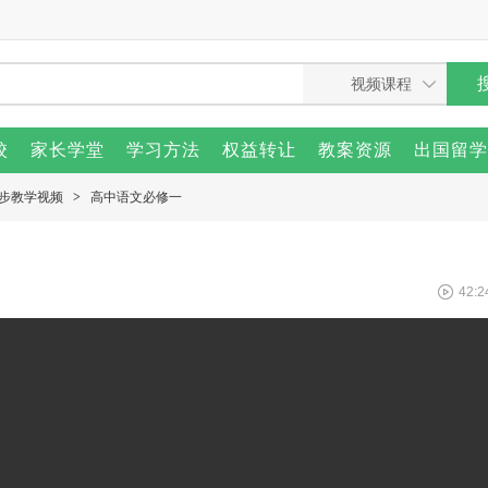
校
家长学堂
学习方法
权益转让
教案资源
出国留学
步教学视频
>
高中语文必修一
42:2