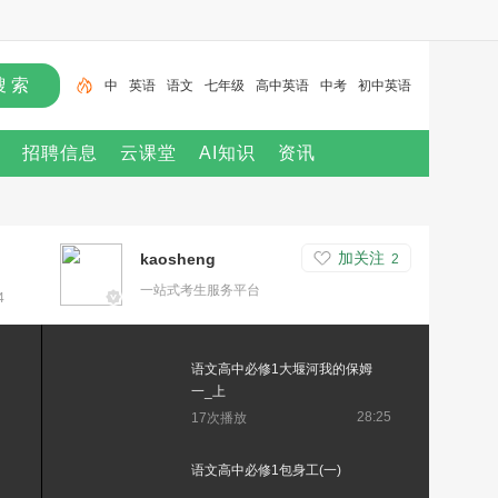
中
英语
语文
七年级
高中英语
中考
初中英语
高中数学
小学
招聘信息
云课堂
AI知识
资讯
加关注
kaosheng
2
一站式考生服务平台
4
语文高中必修1大堰河我的保姆
一_上
28:25
17次播放
语文高中必修1包身工(一)