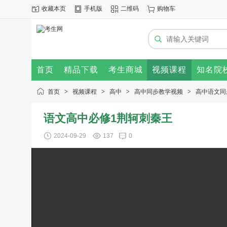
收藏本页
手机版
二维码
购物车
首页
精品下载
考生商城
视频课程
知名院
首页
>
视频课程
>
高中
>
高中同步教学视频
>
高中语文同
语文高中必修1荆轲刺秦王
2024-09-29
137
0