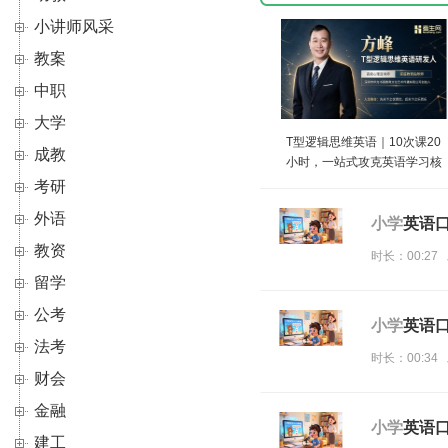
小讲师风采
教案
中职
大学
T型逻辑思维英语｜10次课20
成教
小时，一站式攻克英语学习核
心卡点
考研
外语
小学
英语口
教资
时长：00:27 
留学
公考
小学
英语口
法考
时长：00:34 
财会
金融
小学
英语口
建工