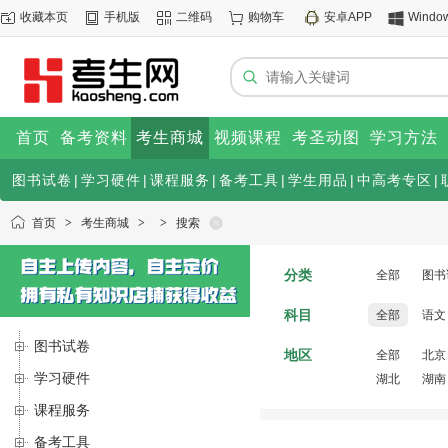
收藏本页
手机版
二维码
购物车
安卓APP
Windo
首页
备考资料
考生商城
视频课程
考圣动图
学习方法
图书试卷
|
学习硬件
|
课程服务
|
备考工具
|
学生用品
|
中高考专区
|
首页
>
考生商城
>
>
搜索
分类
全部
图书
科目
全部
语文
图书试卷
地区
全部
北京
学习硬件
湖北
湖南
课程服务
备考工具