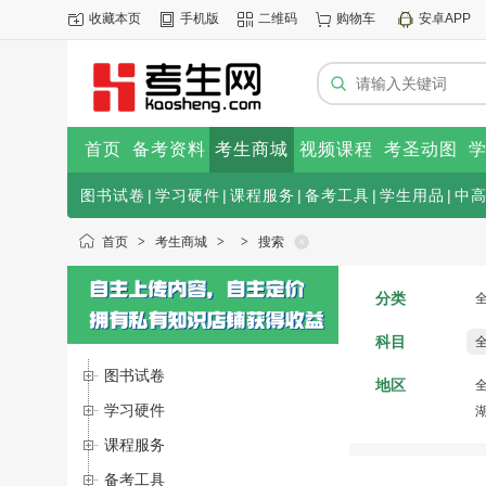
收藏本页
手机版
二维码
购物车
安卓APP
首页
备考资料
考生商城
视频课程
考圣动图
图书试卷
|
学习硬件
|
课程服务
|
备考工具
|
学生用品
|
中
首页
>
考生商城
>
>
搜索
分类
科目
图书试卷
地区
学习硬件
课程服务
备考工具