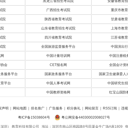
试院
黑龙江省招生考试院
安徽省教育招
试院
广西招生考试院
重庆市教育
试院
陕西省教育考试院
甘肃省教育
试院
山东省教育招生考试院
上海市教育
试院
四川省教育考试院
江苏省教育
试院
全国旅游监督服务平台
中国演出行
试网
中国计量培训网
中国注册税
师协会
CET报名网
全国会计资
政务服务平台
国家政务服务平台
国家卫生健康委人
教育平台
中国人事考试网
中国研究生招
中国教师资格网
红宝山国防
权声明
|
网站地图
|
排名推广
|
广告服务
|
积分换礼
|
网站留言
|
RSS订阅
|
违规
粤ICP备15038604号
粤公网安备44030002008027号
 考生网（深圳） 教育科技有限公司 地址：深圳市南山区桃园路8号田厦金牛广场A座1809 电话：