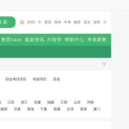
2025
中
英语
高考
中考
物理
语文
深圳
小
学
考生网
教育saas
最新资讯
AI智学
帮助中心
考圣家教
职业考试专区
衔接专区
其他
海
江苏
浙江
安徽
福建
江西
山东
河南
陕西
甘肃
青海
宁夏
新疆
台湾
香港
澳门