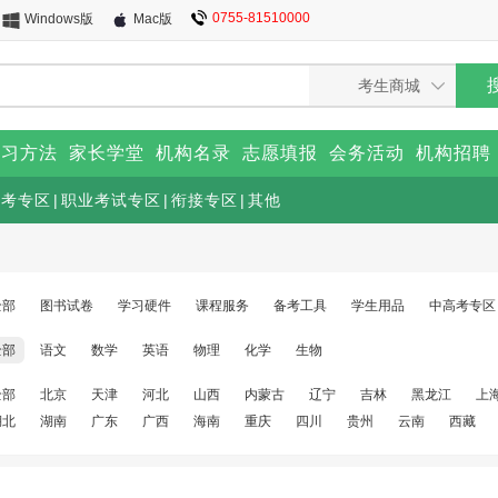
0755-81510000
Windows版
Mac版
学习方法
家长学堂
机构名录
志愿填报
会务活动
机构招聘
高考专区
|
职业考试专区
|
衔接专区
|
其他
全部
图书试卷
学习硬件
课程服务
备考工具
学生用品
中高考专区
全部
语文
数学
英语
物理
化学
生物
全部
北京
天津
河北
山西
内蒙古
辽宁
吉林
黑龙江
上
湖北
湖南
广东
广西
海南
重庆
四川
贵州
云南
西藏