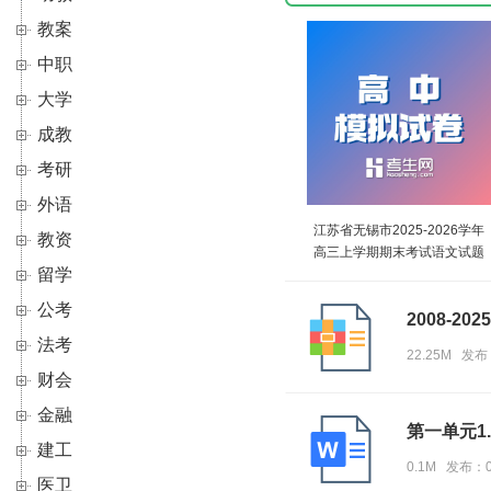
教案
中职
大学
成教
考研
外语
江苏省无锡市2025-2026学年
教资
高三上学期期末考试语文试题
留学
（含答案）
公考
2008-20
法考
22.25M 发布
财会
金融
第一单元1.
建工
0.1M 发布：0
医卫