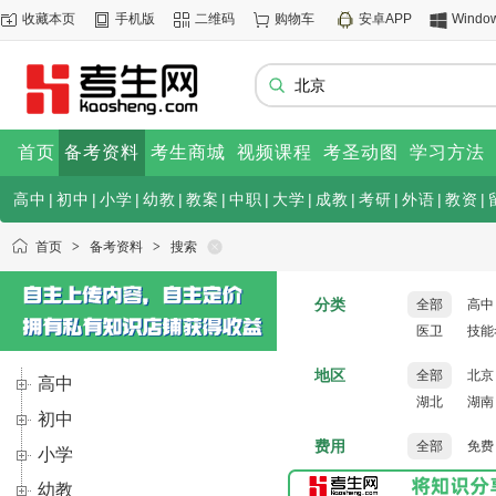
收藏本页
手机版
二维码
购物车
安卓APP
Windo
首页
备考资料
考生商城
视频课程
考圣动图
学习方法
高中
|
初中
|
小学
|
幼教
|
教案
|
中职
|
大学
|
成教
|
考研
|
外语
|
教资
|
人工智能
|
其他
首页
>
备考资料
>
搜索
分类
全部
高中
医卫
技能
地区
全部
北京
高中
湖北
湖南
初中
费用
全部
免费
小学
幼教