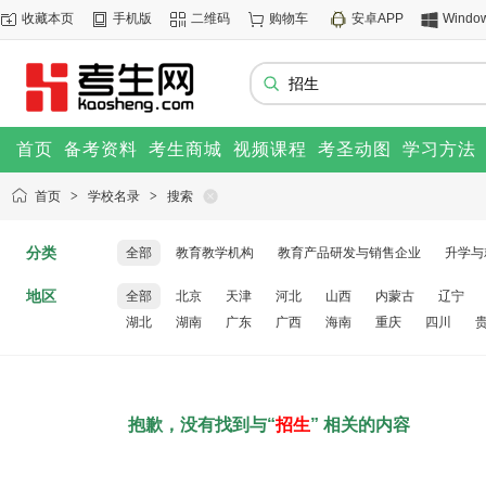
收藏本页
手机版
二维码
购物车
安卓APP
Windo
首页
备考资料
考生商城
视频课程
考圣动图
学习方法
首页
>
学校名录
>
搜索
分类
全部
教育教学机构
教育产品研发与销售企业
升学与
地区
全部
北京
天津
河北
山西
内蒙古
辽宁
湖北
湖南
广东
广西
海南
重庆
四川
抱歉，没有找到与“
招生
” 相关的内容